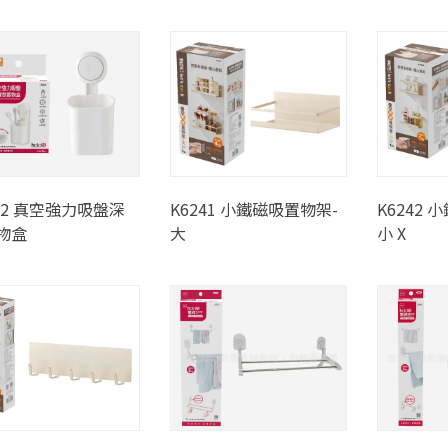
052 真空強力吸盤深
K6241 小鐵磁吸置物架-
K6242
物盒
大
小 X