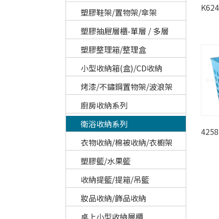
K62
塑膠鞋架/置物架/傘架
塑膠抽屜層櫃-單層 / 多層
塑膠整理箱/整理盒
小型收納箱(盒)/CD收納
烤漆/不鏽鋼置物架/波浪架
廚房收納系列
衛浴收納系列
42
衣物收納/棉被收納/衣櫥架
塑膠籃/水果籃
收納提籃/提箱/吊籃
妝品收納/飾品收納
桌上小型收納層櫃