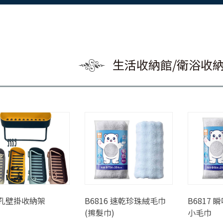
生活收納館/衛浴收
孔壁掛收納架
B6816 速乾珍珠絨毛巾
B6817
(擦髮巾)
小毛巾