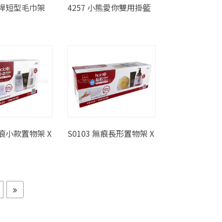
 單桿短型毛巾架
4257 小熊愛你雙用掛籃
無痕小款置物架 X
S0103 無痕長形置物架 X