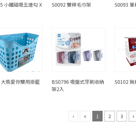
45 小鐵磁吸五連勾 X
S0092 雙桿毛巾架
S0093
58 大熊愛你雙用掛籃
BS0796 吸盤式牙刷收納
S0102 
架2入
1
2
3