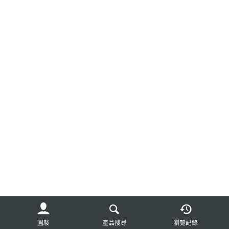
圓駿
產品搜尋
瀏覽記錄