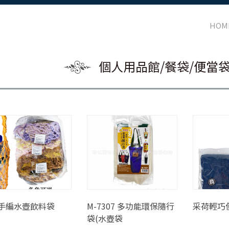
HOM
個人用品館/餐袋/便當袋
手編水壺飲料袋
M-7307 多功能環保隨行
采荷輕巧
袋(水壺袋