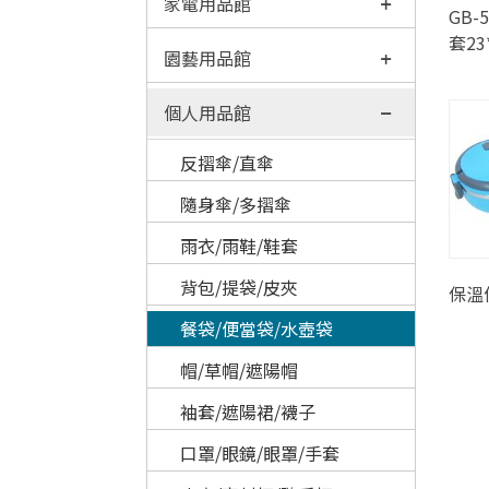
家電用品館
GB-
套23*
園藝用品館
個人用品館
反摺傘/直傘
隨身傘/多摺傘
雨衣/雨鞋/鞋套
背包/提袋/皮夾
保溫
餐袋/便當袋/水壺袋
帽/草帽/遮陽帽
袖套/遮陽裙/襪子
口罩/眼鏡/眼罩/手套