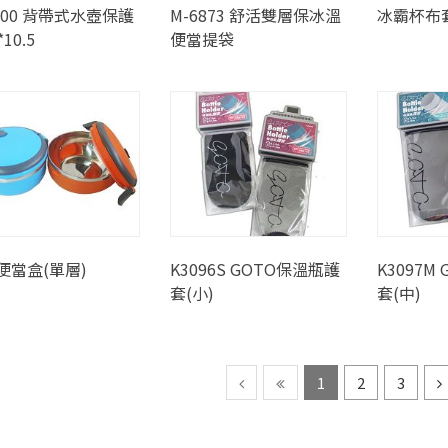
500 背帶式水壺保護
M-6873 舒活雙層保冰溫
冰霸杯布套 
10.5
便當提袋
便當盒(單層)
K3096S GOTO保溫瓶護
K3097M
套(小)
套(中)
1
2
3