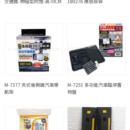
交通錐-伸縮型附燈-高70CM
180276 應急尿袋
M-7377 夾式後視鏡汽車導
M-7251 多功能汽車臨停置
航架
物盤