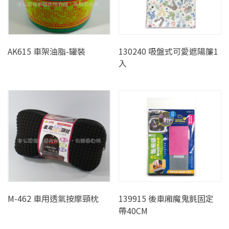
AK615 車架油脂-罐裝
130240 吸盤式可愛遮陽簾1
入
M-462 車用透氣按摩頸枕
139915 後車廂魔鬼氈固定
帶40CM