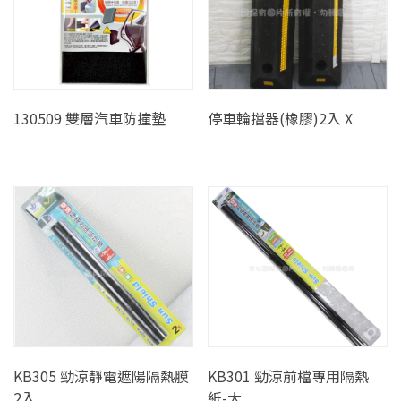
130509 雙層汽車防撞墊
停車輪擋器(橡膠)2入 X
KB305 勁涼靜電遮陽隔熱膜
KB301 勁涼前檔專用隔熱
2入
紙-大