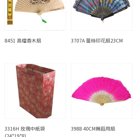
8451 高檔香木扇
3707A 蕾絲印花扇23CM
3316H 玫瑰中紙袋
3988 40CM舞蹈用扇
(24*19*8)