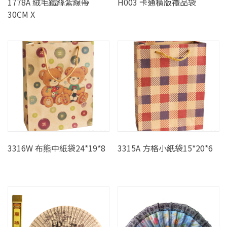
1778A 絨毛鐵絲紮線帶
H003 卡通橫版禮品袋
30CM X
3316W 布熊中紙袋24*19*8
3315A 方格小紙袋15*20*6