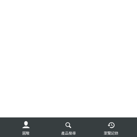
圓駿
產品搜尋
瀏覽記錄