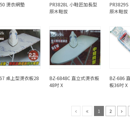
750 燙衣網墊
PR3828L 小鞋匠加長型
PR382
原木鞋拔
原木鞋拔
667 桌上型燙衣板28
BZ-6848C 直立式燙衣板
BZ-68
48吋 X
板36吋 X
1
2