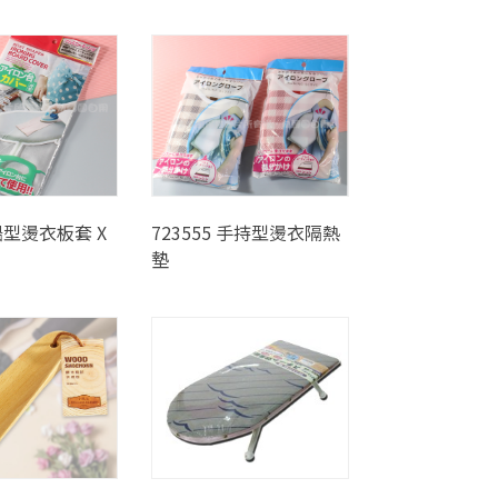
 船型燙衣板套 X
723555 手持型燙衣隔熱
墊