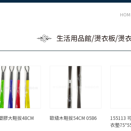
HOM
生活用品館/燙衣板/燙衣
塑膠大鞋拔48CM
歐級木鞋拔54CM 0586
15511
衣墊75*5