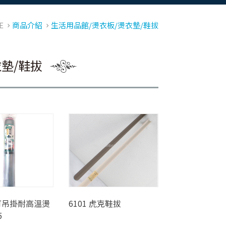
E
商品介紹
生活用品館/燙衣板/燙衣墊/鞋拔
墊/鞋拔
3 可吊掛耐高溫燙
6101 虎克鞋拔
5