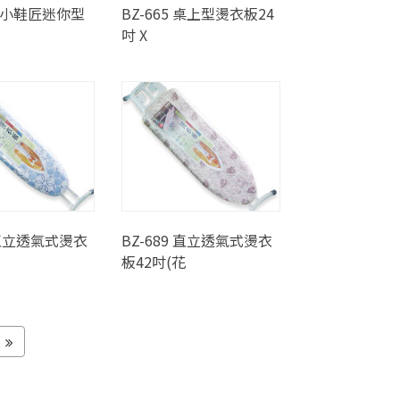
9S 小鞋匠迷你型
BZ-665 桌上型燙衣板24
吋 X
6 直立透氣式燙衣
BZ-689 直立透氣式燙衣
板42吋(花