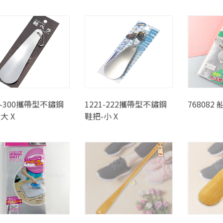
1-300攜帶型不鏽鋼
1221-222攜帶型不鏽鋼
768082
大 X
鞋把-小 X