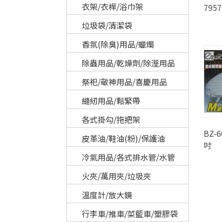
衣架/衣桿/浴巾架
795
垃圾袋/清潔袋
香氛(除臭)用品/蠟燭
除蟲用品/乾燥劑/除溼用品
祭祀/敬神用品/喜慶用品
縫紉用品/鬆緊帶
各式掛勾/拖把架
BZ-
皮革油/鞋油(粉)/保護油
吋
冷氣用品/各式排水管/水管
火夾/萬用夾/垃圾夾
溫度計/放大鏡
行李車/推車/菜籃車/塑膠袋